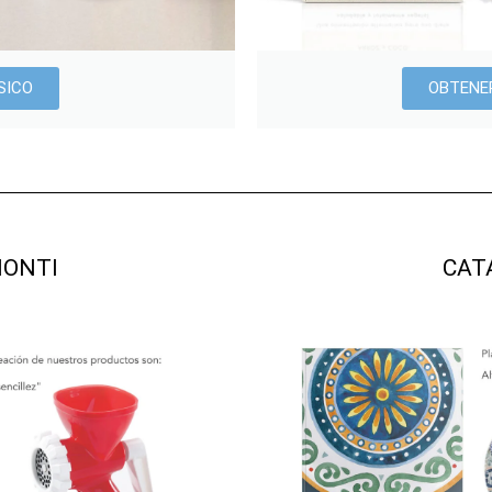
SICO
OBTENE
MONTI
CAT