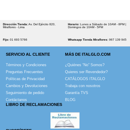
Dirección Tienda:
Av. Del Ejército 820,
Horario:
Lunes a Sábado de 10AM - 8PM |
Miraflores - Lima
Domingos de 10AM - 5PM
Fijo:
01 693 5766
Whatsapp Tienda Miraflores:
967 139 945
SERVICIO AL CLIENTE
MÁS DE ITALGLO.COM
Términos y Condiciones
¿Quiénes “No” Somos?
Preguntas Frecuentes
Quieres ser Revendedor?
Políticas de Privacidad
CATÁLOGOS ITALGLO
Cambios y Devoluciones
Trabaja con nosotros
Seguimiento de pedido
Garantía TVS
Contáctanos
BLOG
LIBRO DE RECLAMACIONES