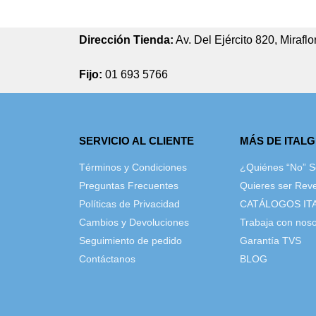
Dirección Tienda:
Av. Del Ejército 820, Miraflo
Fijo:
01 693 5766
SERVICIO AL CLIENTE
MÁS DE ITAL
Términos y Condiciones
¿Quiénes “No” 
Preguntas Frecuentes
Quieres ser Rev
Políticas de Privacidad
CATÁLOGOS IT
Cambios y Devoluciones
Trabaja con noso
Seguimiento de pedido
Garantía TVS
Contáctanos
BLOG