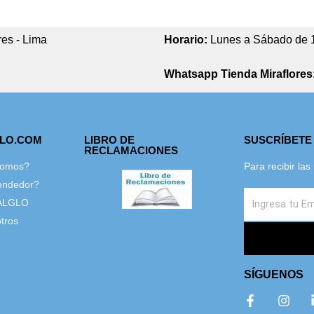
res - Lima
Horario:
Lunes a Sábado de 
Whatsapp Tienda Miraflores
GLO.COM
LIBRO DE
SUSCRÍBETE
RECLAMACIONES
Somos?
Para recibir la
endedor?
ALGLO
tros
SÍGUENOS