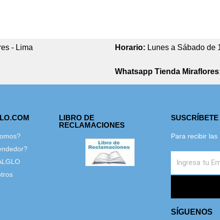
res - Lima
Horario:
Lunes a Sábado de 
Whatsapp Tienda Miraflores
GLO.COM
LIBRO DE
SUSCRÍBETE
RECLAMACIONES
Somos?
Para recibir la
endedor?
ALGLO
tros
SÍGUENOS