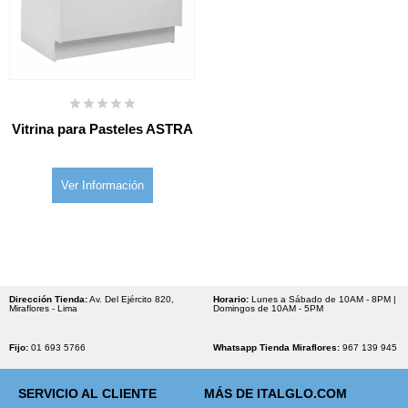
Vitrina para Pasteles ASTRA
Ver Información
Dirección Tienda:
Av. Del Ejército 820,
Horario:
Lunes a Sábado de 10AM - 8PM |
Miraflores - Lima
Domingos de 10AM - 5PM
Fijo:
01 693 5766
Whatsapp Tienda Miraflores:
967 139 945
SERVICIO AL CLIENTE
MÁS DE ITALGLO.COM