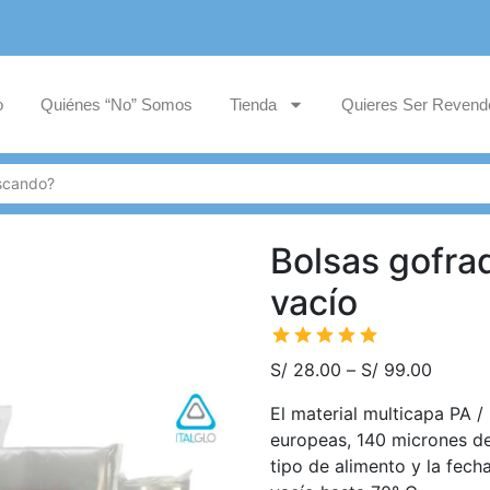
o
Quiénes “No” Somos
Tienda
Quieres Ser Revend
Bolsas gofra
vacío
S/
28.00
–
S/
99.00
El material multicapa PA 
europeas, 140 micrones de 
tipo de alimento y la fec