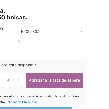
a,
50 bolsas.
d)
Clear
cto esté disponible.
Agregar a la lista de espera
á para informarte sobre la disponibilidad del producto. Para
stra
Politicas de Privacidad.
Añadir al carrito