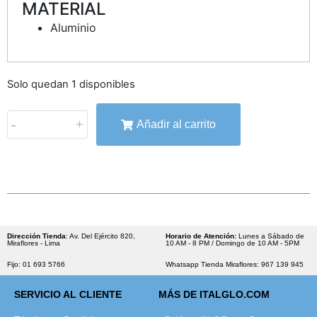
MATERIAL
Aluminio
Solo quedan 1 disponibles
-
+
Añadir al carrito
Dirección Tienda
: Av. Del Ejército 820,
Horario de Atención:
Lunes a Sábado de
Miraflores - Lima
10 AM - 8 PM / Domingo de 10 AM - 5PM
Fijo: 01 693 5766
Whatsapp Tienda Miraflores: 967 139 945
SERVICIO AL CLIENTE
MÁS DE ITALGLO.COM