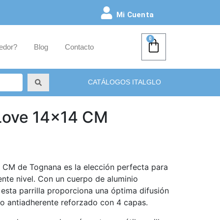
Mi Cuenta
0
edor?
Blog
Contacto
CATÁLOGOS ITALGLO
l Love 14×14 CM
14 CM de Tognana es la elección perfecta para
iente nivel. Con un cuerpo de aluminio
esta parrilla proporciona una óptima difusión
nto antiadherente reforzado con 4 capas.