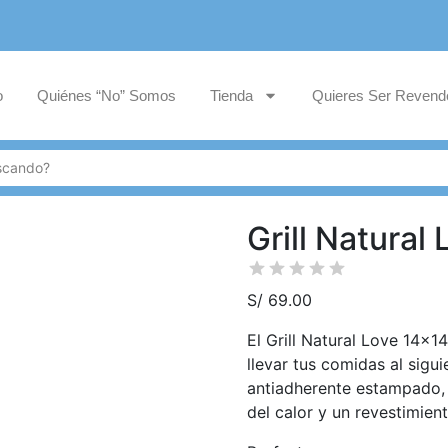
o
Quiénes “No” Somos
Tienda
Quieres Ser Revend
Grill Natura
S/
69.00
El Grill Natural Love 14×
llevar tus comidas al sigu
antiadherente estampado, 
del calor y un revestimie