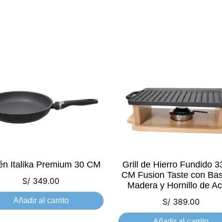
én Italika Premium 30 CM
Grill de Hierro Fundido 
CM Fusion Taste con Ba
S/
349.00
Madera y Hornillo de A
Añadir al carrito
S/
389.00
Añadir al carrito