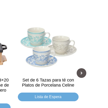
33×20
Set de 6 Tazas para té con
Set Olla
se de
Platos de Porcelana Celine
cero
Lista de Espera
Li