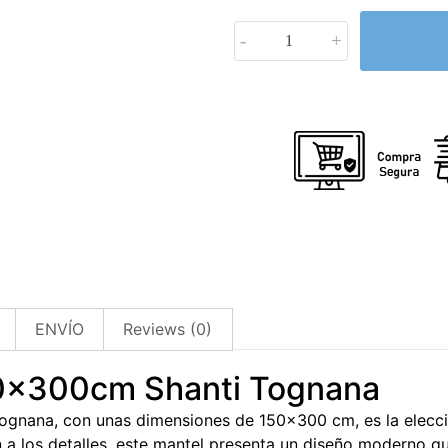
-
+
ENVÍO
Reviews (0)
0x300cm Shanti Tognana
Tognana, con unas dimensiones de 150×300 cm, es la elecci
 a los detalles, este mantel presenta un diseño moderno qu