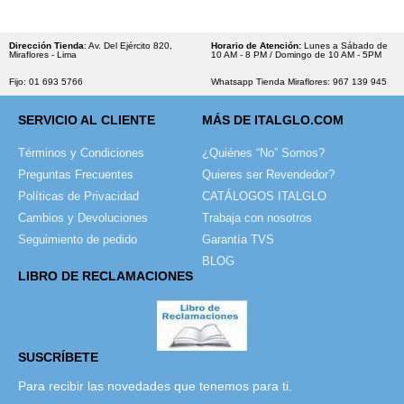
Dirección Tienda
: Av. Del Ejército 820,
Horario de Atención:
Lunes a Sábado de
Miraflores - Lima
10 AM - 8 PM / Domingo de 10 AM - 5PM
Fijo: 01 693 5766
Whatsapp Tienda Miraflores: 967 139 945
SERVICIO AL CLIENTE
MÁS DE ITALGLO.COM
Términos y Condiciones
¿Quiénes “No” Somos?
Preguntas Frecuentes
Quieres ser Revendedor?
Políticas de Privacidad
CATÁLOGOS ITALGLO
Cambios y Devoluciones
Trabaja con nosotros
Seguimiento de pedido
Garantía TVS
BLOG
LIBRO DE RECLAMACIONES
SUSCRÍBETE
Para recibir las novedades que tenemos para ti.