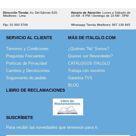
Dirección Tienda
: Av. Del Ejército 820,
Horario de Atención:
Lunes a Sábado de
Miraflores - Lima
10 AM - 8 PM / Domingo de 10 AM - 5PM
Fijo: 01 693 5766
Whatsapp Tienda Miraflores: 967 139 945
SERVICIO AL CLIENTE
MÁS DE ITALGLO.COM
Términos y Condiciones
¿Quiénes “No” Somos?
Preguntas Frecuentes
Quieres ser Revendedor?
Políticas de Privacidad
CATÁLOGOS ITALGLO
Cambios y Devoluciones
Trabaja con nosotros
Seguimiento de pedido
Garantía TVS
BLOG
LIBRO DE RECLAMACIONES
SUSCRÍBETE
Para recibir las novedades que tenemos para ti.