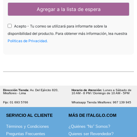
Acepto - Tu correo se utilizará para informarte sobre la
disponibilidad del producto. Para obtener más información, lea nuestra
Politicas de Privacidad.
Dirección Tienda
: Av. Del Ejército 820,
Horario de Atención:
Lunes a Sábado de
Miraflores - Lima
10 AM - 8 PM / Domingo de 10 AM - 5PM
Fijo: 01 693 5766
Whatsapp Tienda Miraflores: 967 139 945
SERVICIO AL CLIENTE
MÁS DE ITALGLO.COM
Términos y Condiciones
¿Quiénes “No” Somos?
Preguntas Frecuentes
Quieres ser Revendedor?