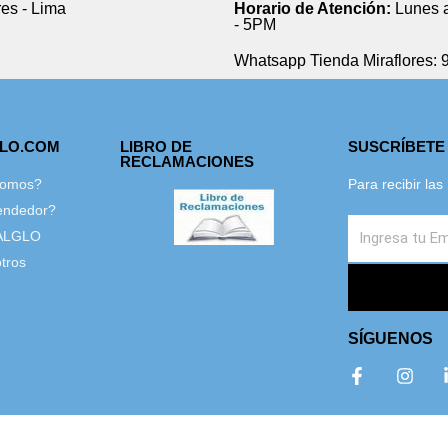
res - Lima
Horario de Atención:
Lunes a
- 5PM
Whatsapp Tienda Miraflores: 
GLO.COM
LIBRO DE
SUSCRÍBETE
RECLAMACIONES
Somos?
Para recibir la
endedor?
ALGLO
tros
SÍGUENOS