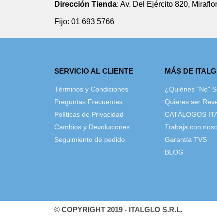
Dirección Tienda
: Av. Del Ejército 820, Miraflo
Fijo: 01 693 5766
SERVICIO AL CLIENTE
MÁS DE ITAL
Términos y Condiciones
¿Quiénes “No” 
Preguntas Frecuentes
Quieres ser Rev
Políticas de Privacidad
CATÁLOGOS IT
Cambios y Devoluciones
Trabaja con noso
Seguimiento de pedido
Garantía TVS
BLOG
© COPYRIGHT 2019 - ITALGLO S.R.L.