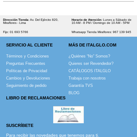
Dirección Tienda
: Av. Del Ejército 820,
Horario de Atención:
Lunes a Sábado de
Miraflores - Lima
10 AM - 8 PM / Domingo de 10 AM - 5PM
Fijo: 01 693 5766
Whatsapp Tienda Miraflores: 967 139 945
SERVICIO AL CLIENTE
MÁS DE ITALGLO.COM
Términos y Condiciones
¿Quiénes “No” Somos?
Preguntas Frecuentes
Quieres ser Revendedor?
Políticas de Privacidad
CATÁLOGOS ITALGLO
Cambios y Devoluciones
Trabaja con nosotros
Seguimiento de pedido
Garantía TVS
BLOG
LIBRO DE RECLAMACIONES
SUSCRÍBETE
Para recibir las novedades que tenemos para ti.