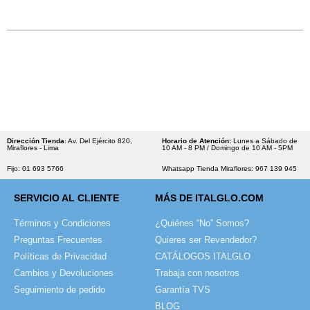
Dirección Tienda
: Av. Del Ejército 820,
Horario de Atención:
Lunes a Sábado de
Miraflores - Lima
10 AM - 8 PM / Domingo de 10 AM - 5PM
Fijo: 01 693 5766
Whatsapp Tienda Miraflores: 967 139 945
SERVICIO AL CLIENTE
MÁS DE ITALGLO.COM
Términos y Condiciones
¿Quiénes “No” Somos?
Preguntas Frecuentes
Quieres ser Revendedor?
Políticas de Privacidad
CATÁLOGOS ITALGLO
Cambios y Devoluciones
Trabaja con nosotros
Seguimiento de pedido
Garantía TVS
BLOG