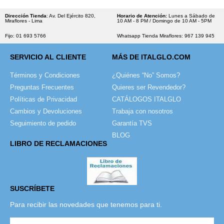
Dirección Tienda
: Av. Del Ejército 820,
Horario de Atención:
Lunes a Sábado de
Miraflores - Lima
10 AM - 8 PM / Domingo de 10 AM - 5PM
Fijo: 01 693 5766
Whatsapp Tienda Miraflores: 967 139 945
SERVICIO AL CLIENTE
MÁS DE ITALGLO.COM
Términos y Condiciones
¿Quiénes “No” Somos?
Preguntas Frecuentes
Quieres ser Revendedor?
Políticas de Privacidad
CATÁLOGOS ITALGLO
Cambios y Devoluciones
Trabaja con nosotros
Seguimiento de pedido
Garantía TVS
BLOG
LIBRO DE RECLAMACIONES
SUSCRÍBETE
Para recibir las novedades que tenemos para ti.