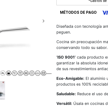
*Gastos de 
MÉTODOS DE PAGO
Diseñada con tecnología ant
peguen.
Cocina sin preocupación ma
conservando todo su sabor.
‘ISO 9001’
cada producto es
garantizar la absoluta idone
de sus revestimientos antia
Eco-Amigable:
El aluminio 
productos es 100% reciclab
Saludable:
Reduce el uso de 
Versátil:
Úsala en cocinas d