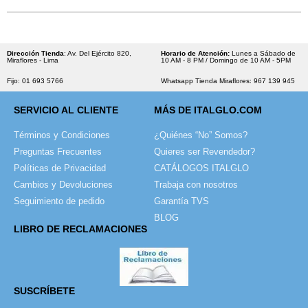
Dirección Tienda
: Av. Del Ejército 820,
Horario de Atención:
Lunes a Sábado de
Miraflores - Lima
10 AM - 8 PM / Domingo de 10 AM - 5PM
Fijo: 01 693 5766
Whatsapp Tienda Miraflores: 967 139 945
SERVICIO AL CLIENTE
MÁS DE ITALGLO.COM
Términos y Condiciones
¿Quiénes “No” Somos?
Preguntas Frecuentes
Quieres ser Revendedor?
Políticas de Privacidad
CATÁLOGOS ITALGLO
Cambios y Devoluciones
Trabaja con nosotros
Seguimiento de pedido
Garantía TVS
BLOG
LIBRO DE RECLAMACIONES
SUSCRÍBETE