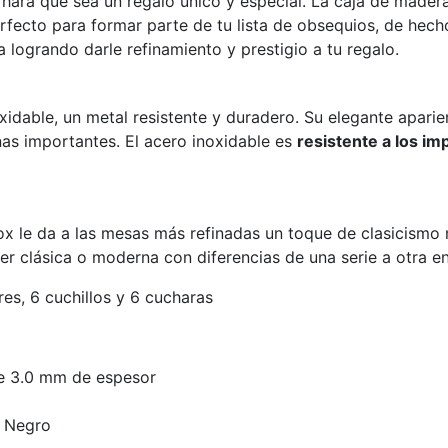
, hará que sea un regalo único y especial.
La caja de madera
perfecto para formar parte de tu lista de obsequios, de hec
a logrando darle refinamiento y prestigio a tu regalo.
xidable, un metal resistente y duradero. Su elegante apari
nas importantes.
El acero inoxidable es
resistente a los im
tinox le da a las mesas más refinadas un toque de clasicism
r clásica o moderna con diferencias de una serie a otra e
es, 6 cuchillos y 6 cucharas
de 3.0 mm de espesor
r Negro