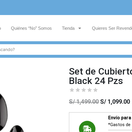
o
Quiénes “No” Somos
Tienda
Quieres Ser Revend
Set de Cubiert
Black 24 Pzs
S/
1,499.00
S/
1,099.00
Envío para 
*Gastos de 