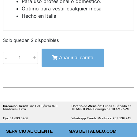
Para uso profesional o doméstico.
Óptimo para vestir cualquier mesa
Hecho en Italia
Solo quedan 2 disponibles
-
+
Añadir al carrito
Dirección Tienda
: Av. Del Ejército 820,
Horario de Atención:
Lunes a Sábado de
Miraflores - Lima
10 AM - 8 PM / Domingo de 10 AM - 5PM
Fijo: 01 693 5766
Whatsapp Tienda Miraflores: 967 139 945
SERVICIO AL CLIENTE
MÁS DE ITALGLO.COM