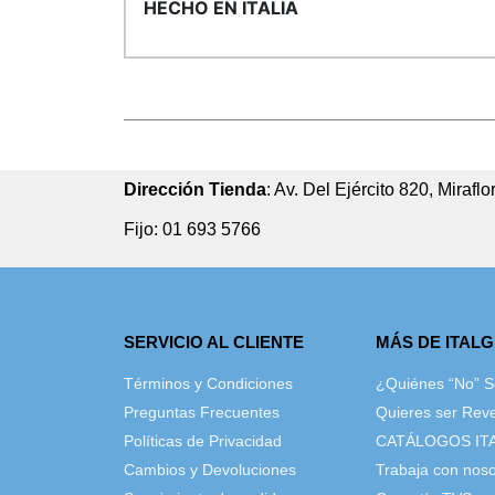
HECHO EN ITALIA
Dirección Tienda
: Av. Del Ejército 820, Miraflo
Fijo: 01 693 5766
SERVICIO AL CLIENTE
MÁS DE ITAL
Términos y Condiciones
¿Quiénes “No” 
Preguntas Frecuentes
Quieres ser Rev
Políticas de Privacidad
CATÁLOGOS IT
Cambios y Devoluciones
Trabaja con noso