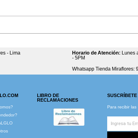
res - Lima
Horario de Atención:
Lunes a
- 5PM
Whatsapp Tienda Miraflores: 
GLO.COM
LIBRO DE
SUSCRÍBETE
RECLAMACIONES
Somos?
Para recibir la
endedor?
ALGLO
tros