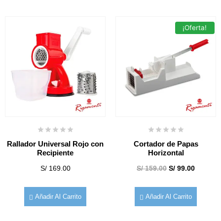
¡Oferta!
Rallador Universal Rojo con
Cortador de Papas
Recipiente
Horizontal
S/
169.00
S/
159.00
S/
99.00
Añadir Al Carrito
Añadir Al Carrito