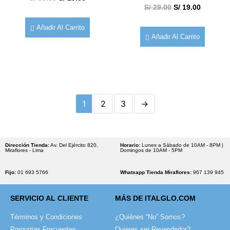
S/
29.00
S/
19.00
Añadir Al Carrito
Añadir Al Carrito
1
2
3
→
Dirección Tienda:
Av. Del Ejército 820,
Horario:
Lunes a Sábado de 10AM - 8PM |
Miraflores - Lima
Domingos de 10AM - 5PM
Fijo:
01 693 5766
Whatsapp Tienda Miraflores:
967 139 945
SERVICIO AL CLIENTE
MÁS DE ITALGLO.COM
Términos y Condiciones
¿Quiénes “No” Somos?
Preguntas Frecuentes
Quieres ser Revendedor?