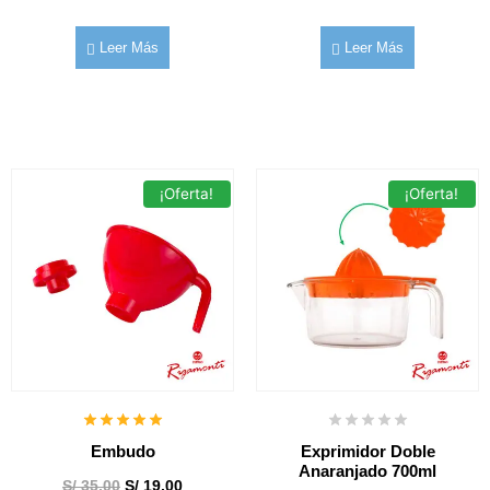
Leer Más
Leer Más
¡Oferta!
¡Oferta!
Embudo
Exprimidor Doble
Anaranjado 700ml
S/
35.00
S/
19.00