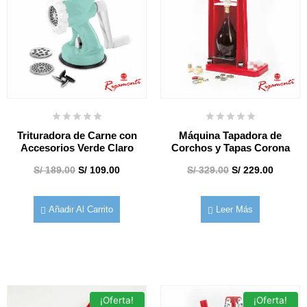
Trituradora de Carne con
Máquina Tapadora de
Accesorios Verde Claro
Corchos y Tapas Corona
S/
189.00
S/
109.00
S/
329.00
S/
229.00
Añadir Al Carrito
Leer Más
¡Oferta!
¡Oferta!