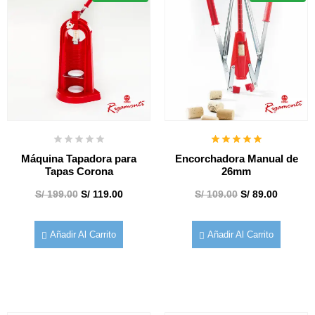
Máquina Tapadora para
Encorchadora Manual de
Tapas Corona
26mm
S/
199.00
S/
119.00
S/
109.00
S/
89.00
Añadir Al Carrito
Añadir Al Carrito