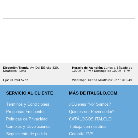
Dirección Tienda
: Av. Del Ejército 820,
Horario de Atención:
Lunes a Sábado de
Miraflores - Lima
10 AM - 8 PM / Domingo de 10 AM - 5PM
Fijo: 01 693 5766
Whatsapp Tienda Miraflores: 967 139 945
SERVICIO AL CLIENTE
MÁS DE ITALGLO.COM
Términos y Condiciones
¿Quiénes “No” Somos?
Preguntas Frecuentes
Quieres ser Revendedor?
Políticas de Privacidad
CATÁLOGOS ITALGLO
Cambios y Devoluciones
Trabaja con nosotros
Seguimiento de pedido
Garantía TVS