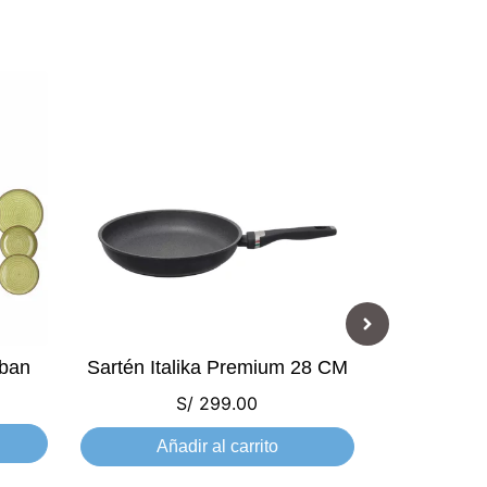
rban
Sartén Italika Premium 28 CM
Set Ita
S/
299.00
S
Añadir al carrito
Aña