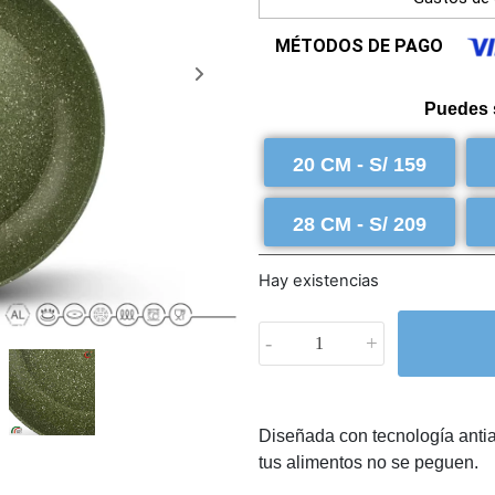
MÉTODOS DE PAGO
Puedes 
20 CM - S/ 159
28 CM - S/ 209
Hay existencias
-
+
Diseñada con tecnología antia
tus alimentos no se peguen.