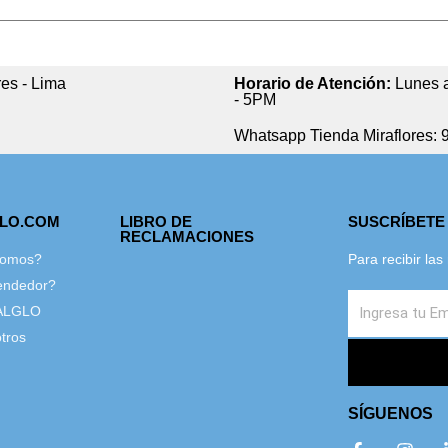
res - Lima
Horario de Atención:
Lunes a
- 5PM
Whatsapp Tienda Miraflores: 
GLO.COM
LIBRO DE
SUSCRÍBETE
RECLAMACIONES
Somos?
Para recibir la
endedor?
ALGLO
tros
SÍGUENOS