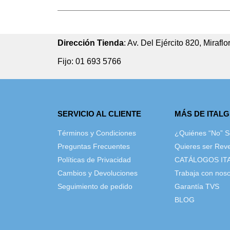
Dirección Tienda
: Av. Del Ejército 820, Miraflo
Fijo: 01 693 5766
SERVICIO AL CLIENTE
MÁS DE ITAL
Términos y Condiciones
¿Quiénes “No” 
Preguntas Frecuentes
Quieres ser Rev
Políticas de Privacidad
CATÁLOGOS IT
Cambios y Devoluciones
Trabaja con noso
Seguimiento de pedido
Garantía TVS
BLOG