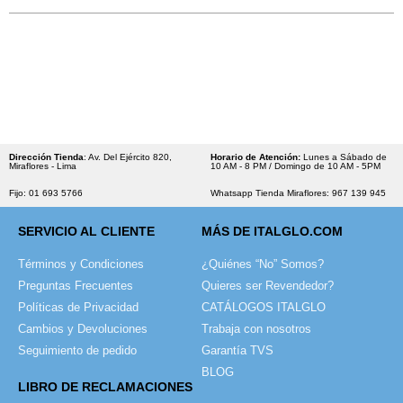
Dirección Tienda
: Av. Del Ejército 820,
Horario de Atención:
Lunes a Sábado de
Miraflores - Lima
10 AM - 8 PM / Domingo de 10 AM - 5PM
Fijo: 01 693 5766
Whatsapp Tienda Miraflores: 967 139 945
SERVICIO AL CLIENTE
MÁS DE ITALGLO.COM
Términos y Condiciones
¿Quiénes “No” Somos?
Preguntas Frecuentes
Quieres ser Revendedor?
Políticas de Privacidad
CATÁLOGOS ITALGLO
Cambios y Devoluciones
Trabaja con nosotros
Seguimiento de pedido
Garantía TVS
BLOG
LIBRO DE RECLAMACIONES