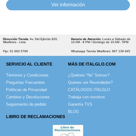
Ver información
Dirección Tienda
: Av. Del Ejército 820,
Horario de Atención:
Lunes a Sábado de
Miraflores - Lima
10 AM - 8 PM / Domingo de 10 AM - 5PM
Fijo: 01 693 5766
Whatsapp Tienda Miraflores: 967 139 945
SERVICIO AL CLIENTE
MÁS DE ITALGLO.COM
Términos y Condiciones
¿Quiénes “No” Somos?
Preguntas Frecuentes
Quieres ser Revendedor?
Políticas de Privacidad
CATÁLOGOS ITALGLO
Cambios y Devoluciones
Trabaja con nosotros
Seguimiento de pedido
Garantía TVS
BLOG
LIBRO DE RECLAMACIONES