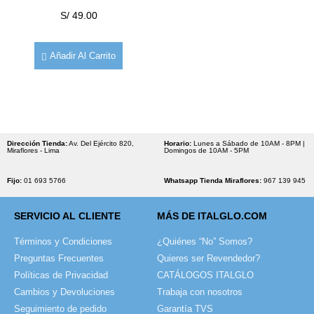
S/
49.00
Añadir Al Carrito
Dirección Tienda:
Av. Del Ejército 820,
Horario:
Lunes a Sábado de 10AM - 8PM |
Miraflores - Lima
Domingos de 10AM - 5PM
Fijo:
01 693 5766
Whatsapp Tienda Miraflores:
967 139 945
SERVICIO AL CLIENTE
MÁS DE ITALGLO.COM
Términos y Condiciones
¿Quiénes “No” Somos?
Preguntas Frecuentes
Quieres ser Revendedor?
Políticas de Privacidad
CATÁLOGOS ITALGLO
Cambios y Devoluciones
Trabaja con nosotros
Seguimiento de pedido
Garantía TVS