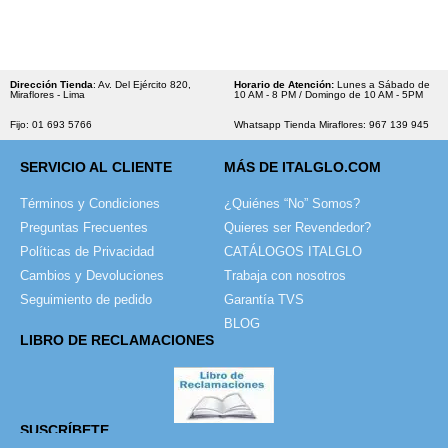
Dirección Tienda
: Av. Del Ejército 820,
Horario de Atención:
Lunes a Sábado de
Miraflores - Lima
10 AM - 8 PM / Domingo de 10 AM - 5PM
Fijo: 01 693 5766
Whatsapp Tienda Miraflores: 967 139 945
SERVICIO AL CLIENTE
MÁS DE ITALGLO.COM
Términos y Condiciones
¿Quiénes “No” Somos?
Preguntas Frecuentes
Quieres ser Revendedor?
Políticas de Privacidad
CATÁLOGOS ITALGLO
Cambios y Devoluciones
Trabaja con nosotros
Seguimiento de pedido
Garantía TVS
BLOG
LIBRO DE RECLAMACIONES
SUSCRÍBETE