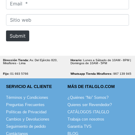
E
e
m
*
a
S
i
i
l
t
Submit
*
i
o
w
e
Dirección Tienda:
Av. Del Ejército 820,
Horario:
Lunes a Sábado de 10AM - 8PM |
Miraflores - Lima
Domingos de 10AM - 5PM
b
Fijo:
01 693 5766
Whatsapp Tienda Miraflores:
967 139 945
SERVICIO AL CLIENTE
MÁS DE ITALGLO.COM
Términos y Condiciones
¿Quiénes “No” Somos?
Preguntas Frecuentes
Quieres ser Revendedor?
Políticas de Privacidad
CATÁLOGOS ITALGLO
Cambios y Devoluciones
Trabaja con nosotros
Seguimiento de pedido
Garantía TVS
Contáctanos
BLOG