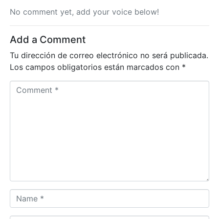
No comment yet, add your voice below!
Add a Comment
Tu dirección de correo electrónico no será publicada.
Los campos obligatorios están marcados con
*
C
o
m
m
e
n
t
*
N
a
m